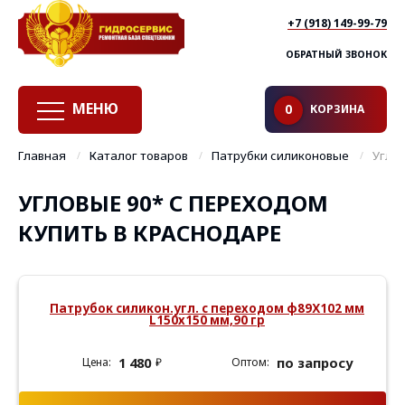
+7 (918) 149-99-79
ОБРАТНЫЙ ЗВОНОК
МЕНЮ
КОРЗИНА
0
Главная
Каталог товаров
Патрубки силиконовые
Угло
УГЛОВЫЕ 90* С ПЕРЕХОДОМ
КУПИТЬ В КРАСНОДАРЕ
Патрубок силикон.угл. с переходом ф89Х102 мм
L150х150 мм,90 гр
1 480
по запросу
₽