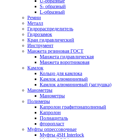
U-образные
S- образный
L-образный
Ремни
Металл
Гидрораспределитель
Гидрозамок
Кран гидравлический
Инструмент
Манжета резиновая ГОСТ
Манжета гидравлическая
Манжета воротниковая
Камлок
Кольцо для камлока
Камлок алюминиевый
Камлок алюминиевый (заглушка)
Манометры
Манометры
Полимеры
Капролон графитонаполненый
Капролон
Полиациталь
фторопласт
Муфты опрессовочные
Муфты 4SH Interlock