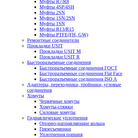
Муфты R7/R8
Муфты 4SP/4SH
Муфты 2SN
Муфты 1SN/2SN
Муфты 1SN
Муфты R13/R15
Муфты PTFE(FH, GW)
Ремонтные соединители
Прокладки USIT
Прокладки USIT M
Прокладки USIT R
Быстроразъемные соединения
Быстроразъемные соединения ГОСТ
Быстроразъемные соединения Flat Face
Быстроразъемные соединения ISO A
Адаптеры, переходники, тройники, угловые
соединения
Хомуты
Червячные хомуты
Хомуты-стяжки
Силовые хомуты
Гидравлические уплотнения
Опорно-направляющие кольца
Грязесъемники
Уплотнения поршня