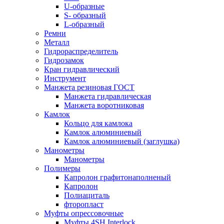
U-образные
S- образный
L-образный
Ремни
Металл
Гидрораспределитель
Гидрозамок
Кран гидравлический
Инструмент
Манжета резиновая ГОСТ
Манжета гидравлическая
Манжета воротниковая
Камлок
Кольцо для камлока
Камлок алюминиевый
Камлок алюминиевый (заглушка)
Манометры
Манометры
Полимеры
Капролон графитонаполненый
Капролон
Полиациталь
фторопласт
Муфты опрессовочные
Муфты 4SH Interlock