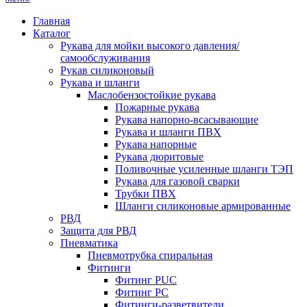
Главная
Каталог
Рукава для мойки высокого давления/
самообслуживания
Рукав силиконовый
Рукава и шланги
Маслобензостойкие рукава
Пожарные рукава
Рукава напорно-всасывающие
Рукава и шланги ПВХ
Рукава напорные
Рукава дюритовые
Поливочные усиленные шланги ТЭП
Рукава для газовой сварки
Трубки ПВХ
Шланги силиконовые армированные
РВД
Защита для РВД
Пневматика
Пневмотрубка спиральная
Фитинги
Фитинг PUC
Фитинг PC
Фитинги-разветвители