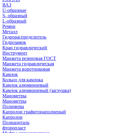
ВАЗ
U-образные
S- образный
L-образный
Ремни
Металл
Гидрораспределитель
Гидрозамок
Кран гидравлический
Инструмент
Манжета резиновая ГОСТ
Манжета гидравлическая
Манжета воротниковая
Камлок
Кольцо для камлока
Камлок алюминиевый
Камлок алюминиевый (заглушка)
Манометры
Манометры
Полимеры
Капролон графитонаполненый
Капролон
Полиациталь
фторопласт