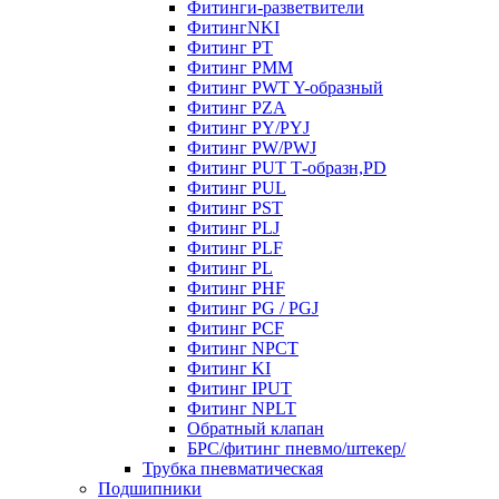
Фитинги-разветвители
ФитингNKI
Фитинг РТ
Фитинг РММ
Фитинг РWT Y-образный
Фитинг PZA
Фитинг PY/PYJ
Фитинг PW/PWJ
Фитинг PUT Т-образн,PD
Фитинг PUL
Фитинг PST
Фитинг PLJ
Фитинг PLF
Фитинг PL
Фитинг PHF
Фитинг PG / PGJ
Фитинг PCF
Фитинг NPCT
Фитинг KI
Фитинг IPUT
Фитинг NPLT
Обратный клапан
БРС/фитинг пневмо/штекер/
Трубка пневматическая
Подшипники