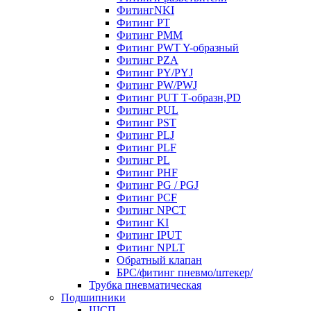
ФитингNKI
Фитинг РТ
Фитинг РММ
Фитинг РWT Y-образный
Фитинг PZA
Фитинг PY/PYJ
Фитинг PW/PWJ
Фитинг PUT Т-образн,PD
Фитинг PUL
Фитинг PST
Фитинг PLJ
Фитинг PLF
Фитинг PL
Фитинг PHF
Фитинг PG / PGJ
Фитинг PCF
Фитинг NPCT
Фитинг KI
Фитинг IPUT
Фитинг NPLT
Обратный клапан
БРС/фитинг пневмо/штекер/
Трубка пневматическая
Подшипники
ШСП