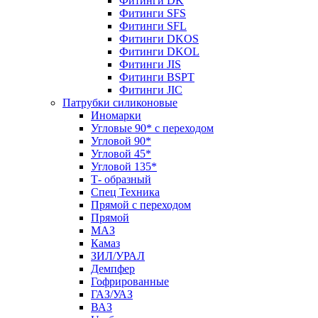
Фитинги DK
Фитинги SFS
Фитинги SFL
Фитинги DKOS
Фитинги DKOL
Фитинги JIS
Фитинги BSPT
Фитинги JIC
Патрубки силиконовые
Иномарки
Угловые 90* с переходом
Угловой 90*
Угловой 45*
Угловой 135*
Т- образный
Спец Техника
Прямой с переходом
Прямой
МАЗ
Камаз
ЗИЛ/УРАЛ
Демпфер
Гофрированные
ГАЗ/УАЗ
ВАЗ