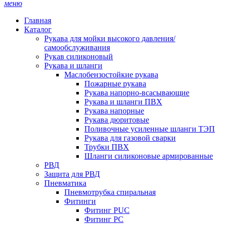
меню
Главная
Каталог
Рукава для мойки высокого давления/
самообслуживания
Рукав силиконовый
Рукава и шланги
Маслобензостойкие рукава
Пожарные рукава
Рукава напорно-всасывающие
Рукава и шланги ПВХ
Рукава напорные
Рукава дюритовые
Поливочные усиленные шланги ТЭП
Рукава для газовой сварки
Трубки ПВХ
Шланги силиконовые армированные
РВД
Защита для РВД
Пневматика
Пневмотрубка спиральная
Фитинги
Фитинг PUC
Фитинг PC