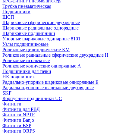
БРС/фитинг пневмо/штекер/
Трубка пневматическая
Подшипники
ШСП
Шариковые сферические двухрядные
Шариковые радиальные однорядные
Шариковые подшипники
Упорные шариковые одинарные 8101
Узлы подшипниковые
Роликовые цилиндрические КМ
Роликовые радиальные сферические двухрядные H
Роликовые игольчатые
Роликовые конические однорядные А
Подшипники для тачки
НК подшипник
Радиально-упорные шариковые однорядные Е
Радиально-упорные шариковые двухрядные
SKF
Корпусные подшипники UC
Фитинги
Фитинги для РВД
Фитинги NPTF
Фитинги Banjo
Фитинги BSP
Фитинги ORFS