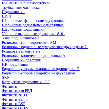
БРС/фитинг пневмо/штекер/
Трубка пневматическая
Подшипники
ШСП
Шариковые сферические двухрядные
Шариковые радиальные однорядные
Шариковые подшипники
Упорные шариковые одинарные 8101
Узлы подшипниковые
Роликовые цилиндрические КМ
Роликовые радиальные сферические двухрядные H
Роликовые игольчатые
Роликовые конические однорядные А
Подшипники для тачки
НК подшипник
Радиально-упорные шариковые однорядные Е
Радиально-упорные шариковые двухрядные
SKF
Корпусные подшипники UC
Фитинги
Фитинги для РВД
Фитинги NPTF
Фитинги Banjo
Фитинги BSP
Фитинги ORFS