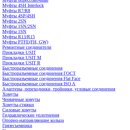
Муфты опрессовочные
Муфты 4SH Interlock
Муфты R7/R8
Муфты 4SP/4SH
Муфты 2SN
Муфты 1SN/2SN
Муфты 1SN
Муфты R13/R15
Муфты PTFE(FH, GW)
Ремонтные соединители
Прокладки USIT
Прокладки USIT M
Прокладки USIT R
Быстроразъемные соединения
Быстроразъемные соединения ГОСТ
Быстроразъемные соединения Flat Face
Быстроразъемные соединения ISO A
Адаптеры, переходники, тройники, угловые соединения
Хомуты
Червячные хомуты
Хомуты-стяжки
Силовые хомуты
Гидравлические уплотнения
Опорно-направляющие кольца
Грязесъемники