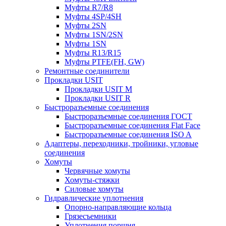
Муфты R7/R8
Муфты 4SP/4SH
Муфты 2SN
Муфты 1SN/2SN
Муфты 1SN
Муфты R13/R15
Муфты PTFE(FH, GW)
Ремонтные соединители
Прокладки USIT
Прокладки USIT M
Прокладки USIT R
Быстроразъемные соединения
Быстроразъемные соединения ГОСТ
Быстроразъемные соединения Flat Face
Быстроразъемные соединения ISO A
Адаптеры, переходники, тройники, угловые
соединения
Хомуты
Червячные хомуты
Хомуты-стяжки
Силовые хомуты
Гидравлические уплотнения
Опорно-направляющие кольца
Грязесъемники
Уплотнения поршня