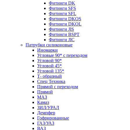
Фитинги DK
Фитинги SFS
Фитинги SFL
Фитинги DKOS
Фитинги DKOL
Фитинги JIS
Фитинги BSPT
Фитинги JIC
Патрубки силиконовые
Иномарки
Угловые 90* с переходом
Угловой 90*
Угловой 45*
Угловой 135*
Т- образный
Спец Техника
Прямой с переходом
Прямой
МАЗ
Камаз
ЗИЛ/УРАЛ
Демпфер
Гофрированные
ГАЗ/УАЗ
ВАЗ