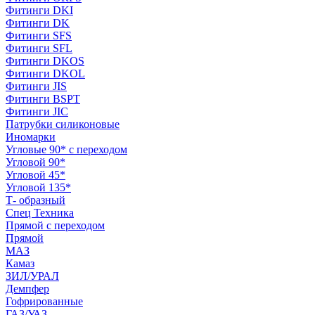
Фитинги DKI
Фитинги DK
Фитинги SFS
Фитинги SFL
Фитинги DKOS
Фитинги DKOL
Фитинги JIS
Фитинги BSPT
Фитинги JIC
Патрубки силиконовые
Иномарки
Угловые 90* с переходом
Угловой 90*
Угловой 45*
Угловой 135*
Т- образный
Спец Техника
Прямой с переходом
Прямой
МАЗ
Камаз
ЗИЛ/УРАЛ
Демпфер
Гофрированные
ГАЗ/УАЗ