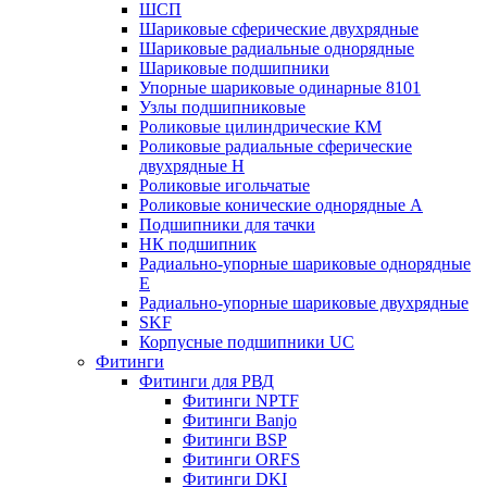
ШСП
Шариковые сферические двухрядные
Шариковые радиальные однорядные
Шариковые подшипники
Упорные шариковые одинарные 8101
Узлы подшипниковые
Роликовые цилиндрические КМ
Роликовые радиальные сферические
двухрядные H
Роликовые игольчатые
Роликовые конические однорядные А
Подшипники для тачки
НК подшипник
Радиально-упорные шариковые однорядные
Е
Радиально-упорные шариковые двухрядные
SKF
Корпусные подшипники UC
Фитинги
Фитинги для РВД
Фитинги NPTF
Фитинги Banjo
Фитинги BSP
Фитинги ORFS
Фитинги DKI