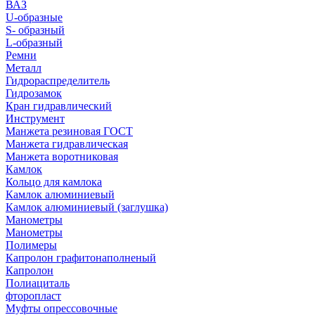
ВАЗ
U-образные
S- образный
L-образный
Ремни
Металл
Гидрораспределитель
Гидрозамок
Кран гидравлический
Инструмент
Манжета резиновая ГОСТ
Манжета гидравлическая
Манжета воротниковая
Камлок
Кольцо для камлока
Камлок алюминиевый
Камлок алюминиевый (заглушка)
Манометры
Манометры
Полимеры
Капролон графитонаполненый
Капролон
Полиациталь
фторопласт
Муфты опрессовочные