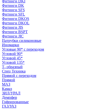
Фитинги DKI
Фитинги DK
Фитинги SFS
Фитинги SFL
Фитинги DKOS
Фитинги DKOL
Фитинги JIS
Фитинги BSPT
Фитинги JIC
Патрубки силиконовые
Иномарки
Угловые 90* с переходом
Угловой 90*
Угловой 45*
Угловой 135*
Т- образный
Спец Техника
Прямой с переходом
Прямой
МАЗ
Камаз
ЗИЛ/УРАЛ
Демпфер
Гофрированные
ГАЗ/УАЗ