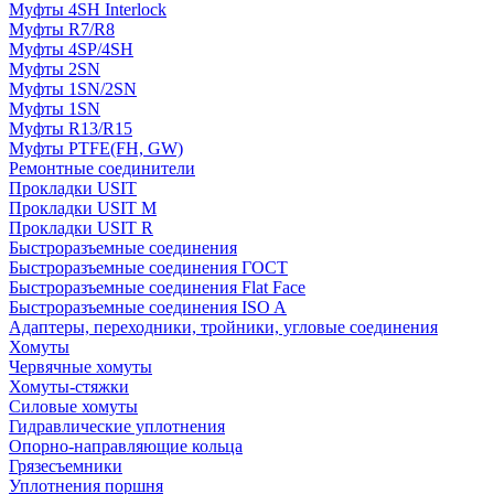
Муфты 4SH Interlock
Муфты R7/R8
Муфты 4SP/4SH
Муфты 2SN
Муфты 1SN/2SN
Муфты 1SN
Муфты R13/R15
Муфты PTFE(FH, GW)
Ремонтные соединители
Прокладки USIT
Прокладки USIT M
Прокладки USIT R
Быстроразъемные соединения
Быстроразъемные соединения ГОСТ
Быстроразъемные соединения Flat Face
Быстроразъемные соединения ISO A
Адаптеры, переходники, тройники, угловые соединения
Хомуты
Червячные хомуты
Хомуты-стяжки
Силовые хомуты
Гидравлические уплотнения
Опорно-направляющие кольца
Грязесъемники
Уплотнения поршня