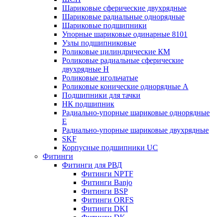
Шариковые сферические двухрядные
Шариковые радиальные однорядные
Шариковые подшипники
Упорные шариковые одинарные 8101
Узлы подшипниковые
Роликовые цилиндрические КМ
Роликовые радиальные сферические
двухрядные H
Роликовые игольчатые
Роликовые конические однорядные А
Подшипники для тачки
НК подшипник
Радиально-упорные шариковые однорядные
Е
Радиально-упорные шариковые двухрядные
SKF
Корпусные подшипники UC
Фитинги
Фитинги для РВД
Фитинги NPTF
Фитинги Banjo
Фитинги BSP
Фитинги ORFS
Фитинги DKI