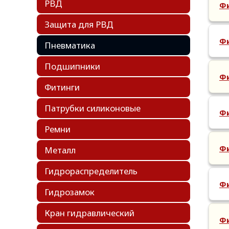
РВД
Фи
Защита для РВД
Фи
Пневматика
Подшипники
Фи
Фитинги
Патрубки силиконовые
Фи
Ремни
Фи
Металл
Гидрораспределитель
Фи
Гидрозамок
Кран гидравлический
Фи