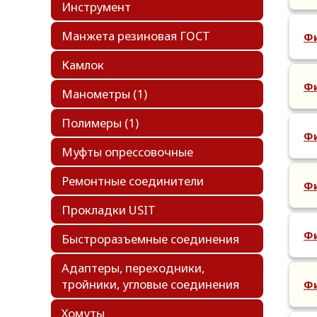
Инструмент
Манжета резиновая ГОСТ
Фи
Камлок
Фи
Манометры
(1)
Полимеры
(1)
Фи
Муфты опрессовочные
Ремонтные соединители
Фи
Прокладки USIT
Фи
Быстроразъемные соединения
Адаптеры, переходники,
тройники, угловые соединения
Фи
Хомуты