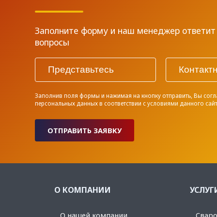
Заполните форму и наш менеджер ответит 
вопросы
Заполнив поля формы и нажимая на кнопку отправить, Вы согл
персональных данных в соответствии с
условиями
данного сай
ОТПРАВИТЬ ЗАЯВКУ
О КОМПАНИИ
УСЛУГ
О нашей компании
Сваро