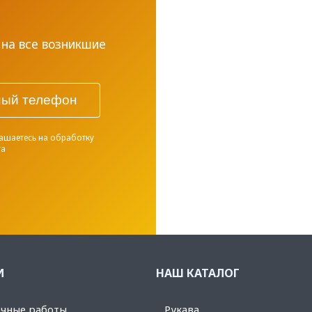
на все возникшие
ашаетесь на обработку
та
И
НАШ КАТАЛОГ
чные работы
Рукава