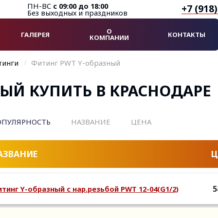
ПН-ВС
с 09:00 до 18:00
+7 (918
Без выходных и праздников
О
ГАЛЕРЕЯ
КОНТАКТЫ
КОМПАНИИ
тинги
Фитинг РWT Y-образный
ЫЙ КУПИТЬ В КРАСНОДАРЕ
ОПУЛЯРНОСТЬ
НАЗВАНИЕ
ЦЕНА
АЗВАНИЕ
Ц
5
тинг Y-образный с нар.резьбой PWT 12-04(G1/2)