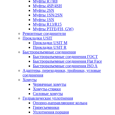
Муфты R7/R8
Муфты 4SP/4SH
Муфты 2SN
Муфты 1SN/2SN
Муфты 1SN
Муфты R13/R15
Муфты PTFE(FH, GW)
Ремонтные соединители
Прокладки USIT
Прокладки USIT M
Прокладки USIT R
Быстроразъемные соединения
Быстроразъемные соединения ГОСТ
Быстроразъемные соединения Flat Face
Быстроразъемные соединения ISO A
Адаптеры, переходники, тройники, угловые
соединения
Хомуты
Червячные хомуты
Хомуты-стяжки
Силовые хомуты
Гидравлические уплотнения
Опорно-направляющие кольца
Грязесъемники
Уплотнения поршня