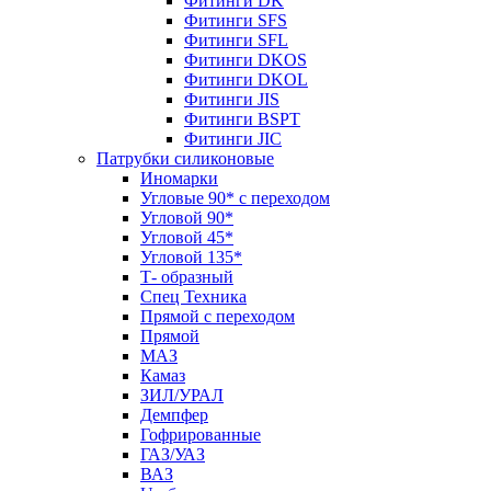
Фитинги DK
Фитинги SFS
Фитинги SFL
Фитинги DKOS
Фитинги DKOL
Фитинги JIS
Фитинги BSPT
Фитинги JIC
Патрубки силиконовые
Иномарки
Угловые 90* с переходом
Угловой 90*
Угловой 45*
Угловой 135*
Т- образный
Спец Техника
Прямой с переходом
Прямой
МАЗ
Камаз
ЗИЛ/УРАЛ
Демпфер
Гофрированные
ГАЗ/УАЗ
ВАЗ