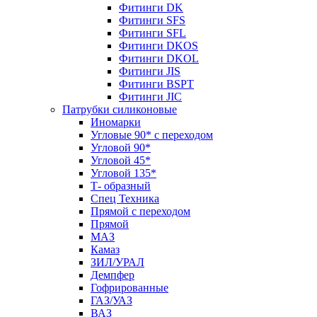
Фитинги DK
Фитинги SFS
Фитинги SFL
Фитинги DKOS
Фитинги DKOL
Фитинги JIS
Фитинги BSPT
Фитинги JIC
Патрубки силиконовые
Иномарки
Угловые 90* с переходом
Угловой 90*
Угловой 45*
Угловой 135*
Т- образный
Спец Техника
Прямой с переходом
Прямой
МАЗ
Камаз
ЗИЛ/УРАЛ
Демпфер
Гофрированные
ГАЗ/УАЗ
ВАЗ