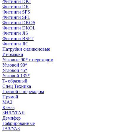
Фитинги DKI
Фитинги DK
Фитинги SFS
Фитинги SFL
Фитинги DKOS
Фитинги DKOL
Фитинги JIS
Фитинги BSPT
Фитинги JIC
Патрубки силиконовые
Иномарки
Угловые 90* с переходом
Угловой 90*
Угловой 45*
Угловой 135*
Т- образный
Спец Техника
Прямой с переходом
Прямой
МАЗ
Камаз
ЗИЛ/УРАЛ
Демпфер
Гофрированные
ГАЗ/УАЗ