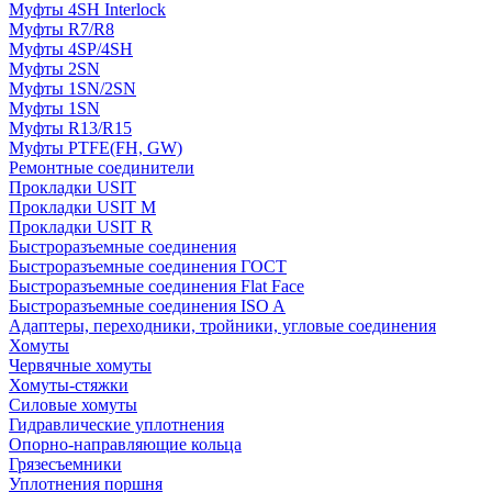
Муфты 4SH Interlock
Муфты R7/R8
Муфты 4SP/4SH
Муфты 2SN
Муфты 1SN/2SN
Муфты 1SN
Муфты R13/R15
Муфты PTFE(FH, GW)
Ремонтные соединители
Прокладки USIT
Прокладки USIT M
Прокладки USIT R
Быстроразъемные соединения
Быстроразъемные соединения ГОСТ
Быстроразъемные соединения Flat Face
Быстроразъемные соединения ISO A
Адаптеры, переходники, тройники, угловые соединения
Хомуты
Червячные хомуты
Хомуты-стяжки
Силовые хомуты
Гидравлические уплотнения
Опорно-направляющие кольца
Грязесъемники
Уплотнения поршня