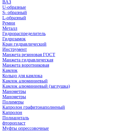
ВАЗ
U-образные
S- образный
L-образный
Ремни
Металл
Гидрораспределитель
Гидрозамок
Кран гидравлический
Инструмент
Манжета резиновая ГОСТ
Манжета гидравлическая
Манжета воротниковая
Камлок
Кольцо для камлока
Камлок алюминиевый
Камлок алюминиевый (заглушка)
Манометры
Манометры
Полимеры
Капролон графитонаполненый
Капролон
Полиациталь
фторопласт
Муфты опрессовочные