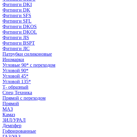
Фитинги DKI
Фитинги DK
Фитинги SFS
Фитинги SFL
Фитинги DKOS
Фитинги DKOL
Фитинги JIS
Фитинги BSPT
Фитинги JIC
Патрубки силиконовые
Иномарки
Угловые 90* с переходом
Угловой 90*
Угловой 45*
Угловой 135*
Т- образный
Спец Техника
Прямой с переходом
Прямой
МАЗ
Камаз
ЗИЛ/УРАЛ
Демпфер
Гофрированные
ГАЗ/УАЗ