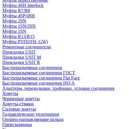
Муфты опрессовочные
Муфты 4SH Interlock
Муфты R7/R8
Муфты 4SP/4SH
Муфты 2SN
Муфты 1SN/2SN
Муфты 1SN
Муфты R13/R15
Муфты PTFE(FH, GW)
Ремонтные соединители
Прокладки USIT
Прокладки USIT M
Прокладки USIT R
Быстроразъемные соединения
Быстроразъемные соединения ГОСТ
Быстроразъемные соединения Flat Face
Быстроразъемные соединения ISO A
Адаптеры, переходники, тройники, угловые соединения
Хомуты
Червячные хомуты
Хомуты-стяжки
Силовые хомуты
Гидравлические уплотнения
Опорно-направляющие кольца
Грязесъемники