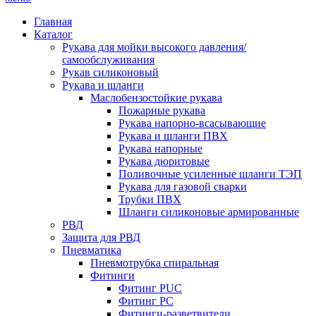
Главная
Каталог
Рукава для мойки высокого давления/
самообслуживания
Рукав силиконовый
Рукава и шланги
Маслобензостойкие рукава
Пожарные рукава
Рукава напорно-всасывающие
Рукава и шланги ПВХ
Рукава напорные
Рукава дюритовые
Поливочные усиленные шланги ТЭП
Рукава для газовой сварки
Трубки ПВХ
Шланги силиконовые армированные
РВД
Защита для РВД
Пневматика
Пневмотрубка спиральная
Фитинги
Фитинг PUC
Фитинг PC
Фитинги-разветвители