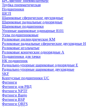
БРС/фитинг пневмо/штекер/
Трубка пневматическая
Подшипники
ШСП
Шариковые сферические двухрядные
Шариковые радиальные однорядные
Шариковые подшипники
Упорные шариковые одинарные 8101
Узлы подшипниковые
Роликовые цилиндрические КМ
Роликовые радиальные сферические двухрядные H
Роликовые игольчатые
Роликовые конические однорядные А
Подшипники для тачки
НК подшипник
Радиально-упорные шариковые однорядные Е
Радиально-упорные шариковые двухрядные
SKF
Корпусные подшипники UC
Фитинги
Фитинги для РВД
Фитинги NPTF
Фитинги Banjo
Фитинги BSP
Фитинги ORFS