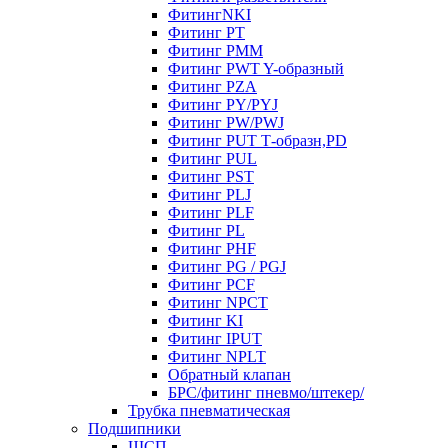
ФитингNKI
Фитинг РТ
Фитинг РММ
Фитинг РWT Y-образный
Фитинг PZA
Фитинг PY/PYJ
Фитинг PW/PWJ
Фитинг PUT Т-образн,PD
Фитинг PUL
Фитинг PST
Фитинг PLJ
Фитинг PLF
Фитинг PL
Фитинг PHF
Фитинг PG / PGJ
Фитинг PCF
Фитинг NPCT
Фитинг KI
Фитинг IPUT
Фитинг NPLT
Обратный клапан
БРС/фитинг пневмо/штекер/
Трубка пневматическая
Подшипники
ШСП