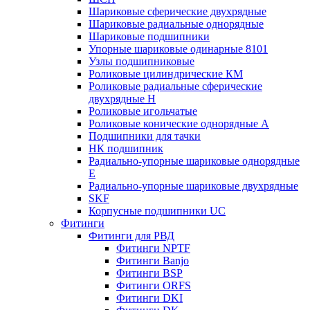
Шариковые сферические двухрядные
Шариковые радиальные однорядные
Шариковые подшипники
Упорные шариковые одинарные 8101
Узлы подшипниковые
Роликовые цилиндрические КМ
Роликовые радиальные сферические
двухрядные H
Роликовые игольчатые
Роликовые конические однорядные А
Подшипники для тачки
НК подшипник
Радиально-упорные шариковые однорядные
Е
Радиально-упорные шариковые двухрядные
SKF
Корпусные подшипники UC
Фитинги
Фитинги для РВД
Фитинги NPTF
Фитинги Banjo
Фитинги BSP
Фитинги ORFS
Фитинги DKI