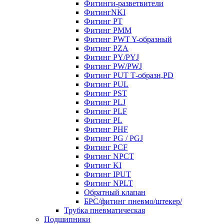
Фитинги-разветвители
ФитингNKI
Фитинг РТ
Фитинг РММ
Фитинг РWT Y-образный
Фитинг PZA
Фитинг PY/PYJ
Фитинг PW/PWJ
Фитинг PUT Т-образн,PD
Фитинг PUL
Фитинг PST
Фитинг PLJ
Фитинг PLF
Фитинг PL
Фитинг PHF
Фитинг PG / PGJ
Фитинг PCF
Фитинг NPCT
Фитинг KI
Фитинг IPUT
Фитинг NPLT
Обратный клапан
БРС/фитинг пневмо/штекер/
Трубка пневматическая
Подшипники