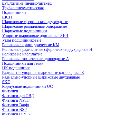
БРС/фитинг пневмо/штекер/
Трубка пневматическая
Подшипники
ШСП
Шариковые сферические двухрядные
Шариковые радиальные однорядные
Шариковые подшипники
Упорные шариковые одинарные 8101
Узлы подшипниковые
Роликовые цилиндрические КМ
Роликовые радиальные сферические двухрядные H
Роликовые игольчатые
Роликовые конические однорядные А
Подшипники для тачки
НК подшипник
Радиально-упорные шариковые однорядные Е
Радиально-упорные шариковые двухрядные
SKF
Корпусные подшипники UC
Фитинги
Фитинги для РВД
Фитинги NPTF
Фитинги Banjo
Фитинги BSP
Фитинги ORFS