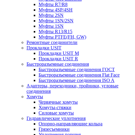
Муфты R7/R8
Муфты 4SP/4SH
Муфты 2SN
Муфты 1SN/2SN
Муфты 1SN
Муфты R13/R15
Муфты PTFE(FH, GW)
Ремонтные соединители
Прокладки USIT
Прокладки USIT M
Прокладки USIT R
Быстроразъемные соединения
Быстроразъемные соединения ГОСТ
Быстроразъемные соединения Flat Face
Быстроразъемные соединения ISO A
Адаптеры, переходники, тройники, угловые
соединения
Хомуты
Червячные хомуты
Хомуты-стяжки
Силовые хомуты
Гидравлические уплотнения
Опорно-направляющие кольца
Грязесъемники
Уплотнения поршня