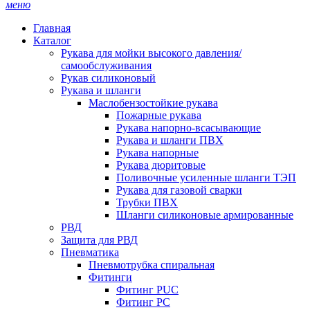
меню
Главная
Каталог
Рукава для мойки высокого давления/
самообслуживания
Рукав силиконовый
Рукава и шланги
Маслобензостойкие рукава
Пожарные рукава
Рукава напорно-всасывающие
Рукава и шланги ПВХ
Рукава напорные
Рукава дюритовые
Поливочные усиленные шланги ТЭП
Рукава для газовой сварки
Трубки ПВХ
Шланги силиконовые армированные
РВД
Защита для РВД
Пневматика
Пневмотрубка спиральная
Фитинги
Фитинг PUC
Фитинг PC