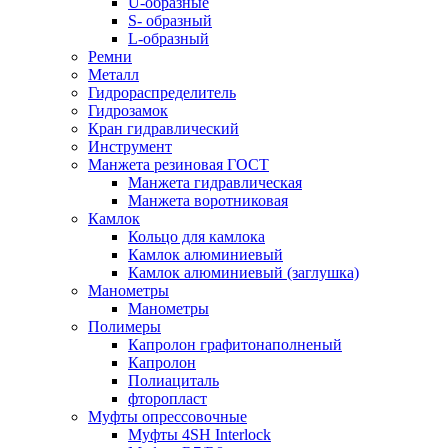
U-образные
S- образный
L-образный
Ремни
Металл
Гидрораспределитель
Гидрозамок
Кран гидравлический
Инструмент
Манжета резиновая ГОСТ
Манжета гидравлическая
Манжета воротниковая
Камлок
Кольцо для камлока
Камлок алюминиевый
Камлок алюминиевый (заглушка)
Манометры
Манометры
Полимеры
Капролон графитонаполненый
Капролон
Полиациталь
фторопласт
Муфты опрессовочные
Муфты 4SH Interlock