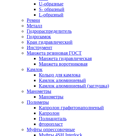
U-образные
S- образный
L-образный
Ремни
Металл
Гидрораспределитель
Гидрозамок
Кран гидравлический
Инструмент
Манжета резиновая ГОСТ
Манжета гидравлическая
Манжета воротниковая
Камлок
Кольцо для камлока
Камлок алюминиевый
Камлок алюминиевый (заглушка)
Манометры
Манометры
Полимеры
Капролон графитонаполненый
Капролон
Полиациталь
фторопласт
Муфты опрессовочные
Муфты 4SH Interlock