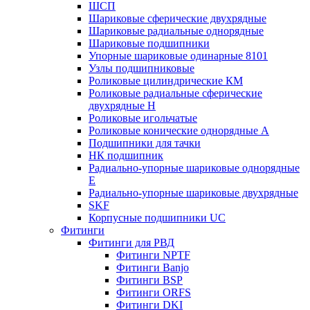
ШСП
Шариковые сферические двухрядные
Шариковые радиальные однорядные
Шариковые подшипники
Упорные шариковые одинарные 8101
Узлы подшипниковые
Роликовые цилиндрические КМ
Роликовые радиальные сферические
двухрядные H
Роликовые игольчатые
Роликовые конические однорядные А
Подшипники для тачки
НК подшипник
Радиально-упорные шариковые однорядные
Е
Радиально-упорные шариковые двухрядные
SKF
Корпусные подшипники UC
Фитинги
Фитинги для РВД
Фитинги NPTF
Фитинги Banjo
Фитинги BSP
Фитинги ORFS
Фитинги DKI