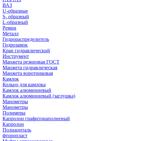
ВАЗ
U-образные
S- образный
L-образный
Ремни
Металл
Гидрораспределитель
Гидрозамок
Кран гидравлический
Инструмент
Манжета резиновая ГОСТ
Манжета гидравлическая
Манжета воротниковая
Камлок
Кольцо для камлока
Камлок алюминиевый
Камлок алюминиевый (заглушка)
Манометры
Манометры
Полимеры
Капролон графитонаполненый
Капролон
Полиациталь
фторопласт