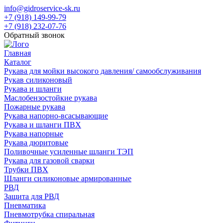
info@gidroservice-sk.ru
+7 (918) 149-99-79
+7 (918) 232-07-76
Обратный звонок
Главная
Каталог
Рукава для мойки высокого давления/ самообслуживания
Рукав силиконовый
Рукава и шланги
Маслобензостойкие рукава
Пожарные рукава
Рукава напорно-всасывающие
Рукава и шланги ПВХ
Рукава напорные
Рукава дюритовые
Поливочные усиленные шланги ТЭП
Рукава для газовой сварки
Трубки ПВХ
Шланги силиконовые армированные
РВД
Защита для РВД
Пневматика
Пневмотрубка спиральная