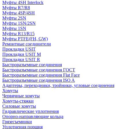
Муфты 4SH Interlock
Муфты R7/R8
Муфты 4SP/4SH
Муфты 2SN
Муфты 1SN/2SN
Муфты 1SN
Муфты R13/R15
Муфты PTFE(FH, GW)
Ремонтные соединители
Прокладки USIT
Прокладки USIT M
Прокладки USIT R
Быстроразъемные соединения
Быстроразъемные соединения ГОСТ
Быстроразъемные соединения Flat Face
Быстроразъемные соединения ISO A
Адаптеры, переходники, тройники, угловые соединения
Хомуты
Червячные хомуты
Хомуты-стяжки
Силовые хомуты
Гидравлические уплотнения
Опорно-направляющие кольца
Грязесъемники
Уплотнения поршня