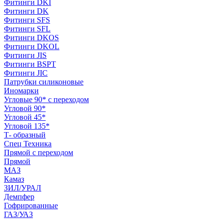
Фитинги DKI
Фитинги DK
Фитинги SFS
Фитинги SFL
Фитинги DKOS
Фитинги DKOL
Фитинги JIS
Фитинги BSPT
Фитинги JIC
Патрубки силиконовые
Иномарки
Угловые 90* с переходом
Угловой 90*
Угловой 45*
Угловой 135*
Т- образный
Спец Техника
Прямой с переходом
Прямой
МАЗ
Камаз
ЗИЛ/УРАЛ
Демпфер
Гофрированные
ГАЗ/УАЗ