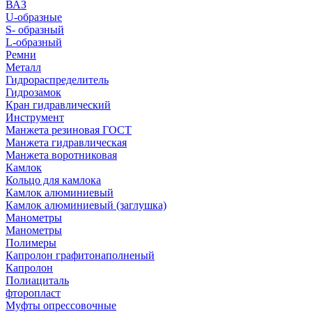
ВАЗ
U-образные
S- образный
L-образный
Ремни
Металл
Гидрораспределитель
Гидрозамок
Кран гидравлический
Инструмент
Манжета резиновая ГОСТ
Манжета гидравлическая
Манжета воротниковая
Камлок
Кольцо для камлока
Камлок алюминиевый
Камлок алюминиевый (заглушка)
Манометры
Манометры
Полимеры
Капролон графитонаполненый
Капролон
Полиациталь
фторопласт
Муфты опрессовочные