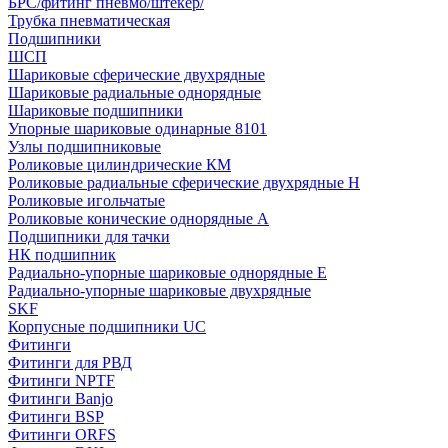
БРС/фитинг пневмо/штекер/
Трубка пневматическая
Подшипники
ШСП
Шариковые сферические двухрядные
Шариковые радиальные однорядные
Шариковые подшипники
Упорные шариковые одинарные 8101
Узлы подшипниковые
Роликовые цилиндрические КМ
Роликовые радиальные сферические двухрядные H
Роликовые игольчатые
Роликовые конические однорядные А
Подшипники для тачки
НК подшипник
Радиально-упорные шариковые однорядные Е
Радиально-упорные шариковые двухрядные
SKF
Корпусные подшипники UC
Фитинги
Фитинги для РВД
Фитинги NPTF
Фитинги Banjo
Фитинги BSP
Фитинги ORFS