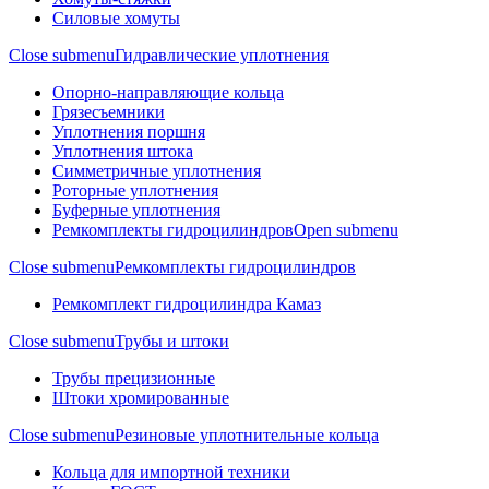
Силовые хомуты
Close submenu
Гидравлические уплотнения
Опорно-направляющие кольца
Грязесъемники
Уплотнения поршня
Уплотнения штока
Симметричные уплотнения
Роторные уплотнения
Буферные уплотнения
Ремкомплекты гидроцилиндров
Open submenu
Close submenu
Ремкомплекты гидроцилиндров
Ремкомплект гидроцилиндра Камаз
Close submenu
Трубы и штоки
Трубы прецизионные
Штоки хромированные
Close submenu
Резиновые уплотнительные кольца
Кольца для импортной техники