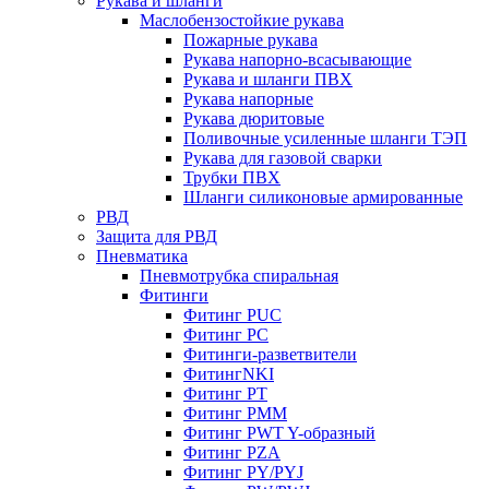
Рукава и шланги
Маслобензостойкие рукава
Пожарные рукава
Рукава напорно-всасывающие
Рукава и шланги ПВХ
Рукава напорные
Рукава дюритовые
Поливочные усиленные шланги ТЭП
Рукава для газовой сварки
Трубки ПВХ
Шланги силиконовые армированные
РВД
Защита для РВД
Пневматика
Пневмотрубка спиральная
Фитинги
Фитинг PUC
Фитинг PC
Фитинги-разветвители
ФитингNKI
Фитинг РТ
Фитинг РММ
Фитинг РWT Y-образный
Фитинг PZA
Фитинг PY/PYJ