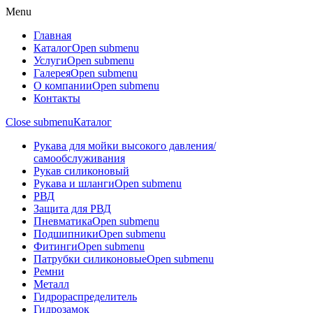
Menu
Главная
Каталог
Open submenu
Услуги
Open submenu
Галерея
Open submenu
О компании
Open submenu
Контакты
Close submenu
Каталог
Рукава для мойки высокого давления/
самообслуживания
Рукав силиконовый
Рукава и шланги
Open submenu
РВД
Защита для РВД
Пневматика
Open submenu
Подшипники
Open submenu
Фитинги
Open submenu
Патрубки силиконовые
Open submenu
Ремни
Металл
Гидрораспределитель
Гидрозамок