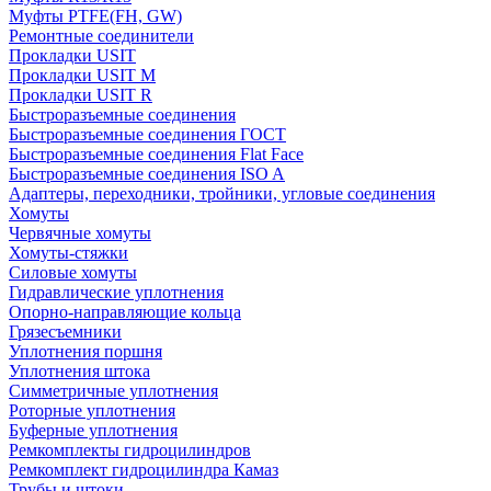
Муфты PTFE(FH, GW)
Ремонтные соединители
Прокладки USIT
Прокладки USIT M
Прокладки USIT R
Быстроразъемные соединения
Быстроразъемные соединения ГОСТ
Быстроразъемные соединения Flat Face
Быстроразъемные соединения ISO A
Адаптеры, переходники, тройники, угловые соединения
Хомуты
Червячные хомуты
Хомуты-стяжки
Силовые хомуты
Гидравлические уплотнения
Опорно-направляющие кольца
Грязесъемники
Уплотнения поршня
Уплотнения штока
Симметричные уплотнения
Роторные уплотнения
Буферные уплотнения
Ремкомплекты гидроцилиндров
Ремкомплект гидроцилиндра Камаз
Трубы и штоки