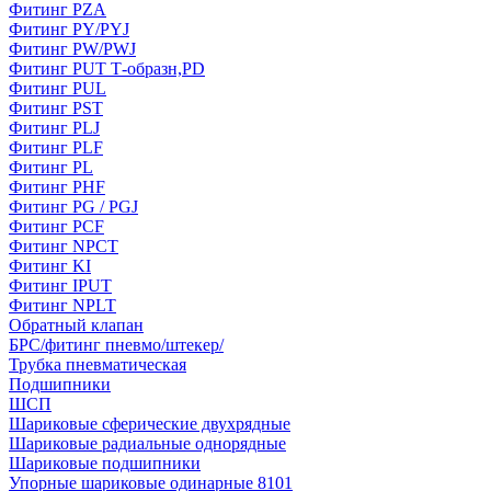
Фитинг PZA
Фитинг PY/PYJ
Фитинг PW/PWJ
Фитинг PUT Т-образн,PD
Фитинг PUL
Фитинг PST
Фитинг PLJ
Фитинг PLF
Фитинг PL
Фитинг PHF
Фитинг PG / PGJ
Фитинг PCF
Фитинг NPCT
Фитинг KI
Фитинг IPUT
Фитинг NPLT
Обратный клапан
БРС/фитинг пневмо/штекер/
Трубка пневматическая
Подшипники
ШСП
Шариковые сферические двухрядные
Шариковые радиальные однорядные
Шариковые подшипники
Упорные шариковые одинарные 8101