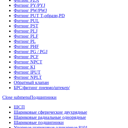
Фитинг PZA
Фитинг PY/PYJ
Фитинг PW/PWJ
Фитинг PUT Т-образн,PD
Фитинг PUL
Фитинг PST
Фитинг PLJ
Фитинг PLF
Фитинг PL
Фитинг PHF
Фитинг PG / PGJ
Фитинг PCF
Фитинг NPCT
Фитинг KI
Фитинг IPUT
Фитинг NPLT
Обратный клапан
БРС/фитинг пневмо/штекер/
Close submenu
Подшипники
ШСП
Шариковые сферические двухрядные
Шариковые радиальные однорядные
Шариковые подшипники
Упорные шариковые одинарные 8101