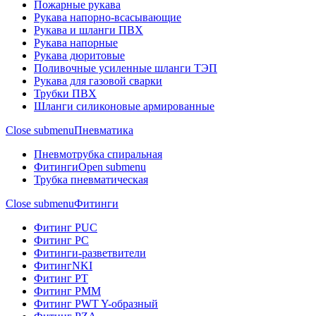
Пожарные рукава
Рукава напорно-всасывающие
Рукава и шланги ПВХ
Рукава напорные
Рукава дюритовые
Поливочные усиленные шланги ТЭП
Рукава для газовой сварки
Трубки ПВХ
Шланги силиконовые армированные
Close submenu
Пневматика
Пневмотрубка спиральная
Фитинги
Open submenu
Трубка пневматическая
Close submenu
Фитинги
Фитинг PUC
Фитинг PC
Фитинги-разветвители
ФитингNKI
Фитинг РТ
Фитинг РММ
Фитинг РWT Y-образный