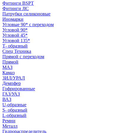
Фитинги BSPT
Фитинги JIC
Патрубки силиконовые
Иномарки
Угловые 90* с переходом
Угловой 90*
Угловой 45*
Угловой 135*
Т- образный
Спец Техника
Прямой с переходом
Прямой
МАЗ
Камаз
ЗИЛ/УРАЛ
Демпфер
Гофрированные
ГАЗ/УАЗ
ВАЗ
U-образные
S- образный
L-образный
Ремни
Металл
Гидрораспределитель