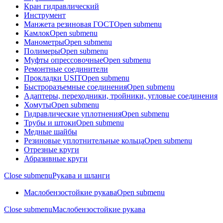
Кран гидравлический
Инструмент
Манжета резиновая ГОСТ
Open submenu
Камлок
Open submenu
Манометры
Open submenu
Полимеры
Open submenu
Муфты опрессовочные
Open submenu
Ремонтные соединители
Прокладки USIT
Open submenu
Быстроразъемные соединения
Open submenu
Адаптеры, переходники, тройники, угловые соединения
Хомуты
Open submenu
Гидравлические уплотнения
Open submenu
Трубы и штоки
Open submenu
Медные шайбы
Резиновые уплотнительные кольца
Open submenu
Отрезные круги
Абразивные круги
Close submenu
Рукава и шланги
Маслобензостойкие рукава
Open submenu
Close submenu
Маслобензостойкие рукава