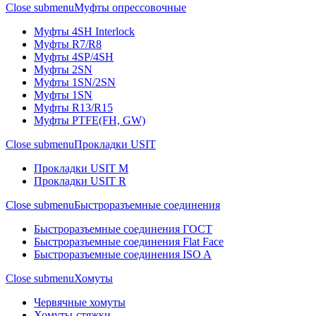
Close submenu
Муфты опрессовочные
Муфты 4SH Interlock
Муфты R7/R8
Муфты 4SP/4SH
Муфты 2SN
Муфты 1SN/2SN
Муфты 1SN
Муфты R13/R15
Муфты PTFE(FH, GW)
Close submenu
Прокладки USIT
Прокладки USIT M
Прокладки USIT R
Close submenu
Быстроразъемные соединения
Быстроразъемные соединения ГОСТ
Быстроразъемные соединения Flat Face
Быстроразъемные соединения ISO A
Close submenu
Хомуты
Червячные хомуты
Хомуты-стяжки