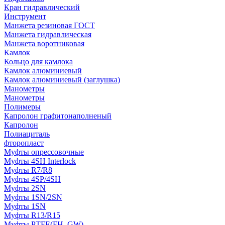
Кран гидравлический
Инструмент
Манжета резиновая ГОСТ
Манжета гидравлическая
Манжета воротниковая
Камлок
Кольцо для камлока
Камлок алюминиевый
Камлок алюминиевый (заглушка)
Манометры
Манометры
Полимеры
Капролон графитонаполненый
Капролон
Полиациталь
фторопласт
Муфты опрессовочные
Муфты 4SH Interlock
Муфты R7/R8
Муфты 4SP/4SH
Муфты 2SN
Муфты 1SN/2SN
Муфты 1SN
Муфты R13/R15
Муфты PTFE(FH, GW)