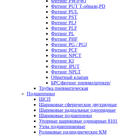
Фитинг PW/PWJ
Фитинг PUT Т-образн,PD
Фитинг PUL
Фитинг PST
Фитинг PLJ
Фитинг PLF
Фитинг PL
Фитинг PHF
Фитинг PG / PGJ
Фитинг PCF
Фитинг NPCT
Фитинг KI
Фитинг IPUT
Фитинг NPLT
Обратный клапан
БРС/фитинг пневмо/штекер/
Трубка пневматическая
Подшипники
ШСП
Шариковые сферические двухрядные
Шариковые радиальные однорядные
Шариковые подшипники
Упорные шариковые одинарные 8101
Узлы подшипниковые
Роликовые цилиндрические КМ