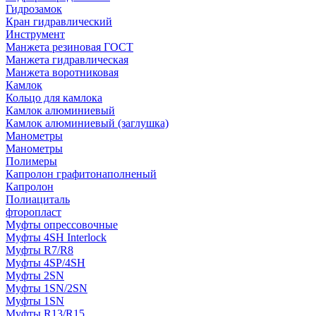
Гидрозамок
Кран гидравлический
Инструмент
Манжета резиновая ГОСТ
Манжета гидравлическая
Манжета воротниковая
Камлок
Кольцо для камлока
Камлок алюминиевый
Камлок алюминиевый (заглушка)
Манометры
Манометры
Полимеры
Капролон графитонаполненый
Капролон
Полиациталь
фторопласт
Муфты опрессовочные
Муфты 4SH Interlock
Муфты R7/R8
Муфты 4SP/4SH
Муфты 2SN
Муфты 1SN/2SN
Муфты 1SN
Муфты R13/R15