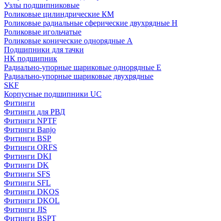
Узлы подшипниковые
Роликовые цилиндрические КМ
Роликовые радиальные сферические двухрядные H
Роликовые игольчатые
Роликовые конические однорядные А
Подшипники для тачки
НК подшипник
Радиально-упорные шариковые однорядные Е
Радиально-упорные шариковые двухрядные
SKF
Корпусные подшипники UC
Фитинги
Фитинги для РВД
Фитинги NPTF
Фитинги Banjo
Фитинги BSP
Фитинги ORFS
Фитинги DKI
Фитинги DK
Фитинги SFS
Фитинги SFL
Фитинги DKOS
Фитинги DKOL
Фитинги JIS
Фитинги BSPT