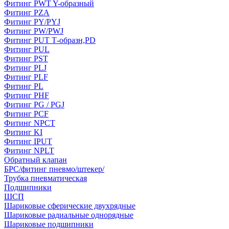
Фитинг РWT Y-образный
Фитинг PZA
Фитинг PY/PYJ
Фитинг PW/PWJ
Фитинг PUT Т-образн,PD
Фитинг PUL
Фитинг PST
Фитинг PLJ
Фитинг PLF
Фитинг PL
Фитинг PHF
Фитинг PG / PGJ
Фитинг PCF
Фитинг NPCT
Фитинг KI
Фитинг IPUT
Фитинг NPLT
Обратный клапан
БРС/фитинг пневмо/штекер/
Трубка пневматическая
Подшипники
ШСП
Шариковые сферические двухрядные
Шариковые радиальные однорядные
Шариковые подшипники