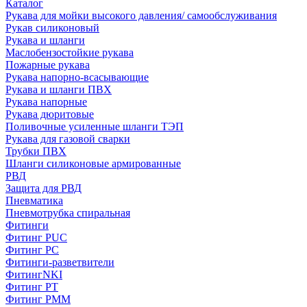
Каталог
Рукава для мойки высокого давления/ самообслуживания
Рукав силиконовый
Рукава и шланги
Маслобензостойкие рукава
Пожарные рукава
Рукава напорно-всасывающие
Рукава и шланги ПВХ
Рукава напорные
Рукава дюритовые
Поливочные усиленные шланги ТЭП
Рукава для газовой сварки
Трубки ПВХ
Шланги силиконовые армированные
РВД
Защита для РВД
Пневматика
Пневмотрубка спиральная
Фитинги
Фитинг PUC
Фитинг PC
Фитинги-разветвители
ФитингNKI
Фитинг РТ
Фитинг РММ