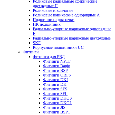
Роликовые радиальные сферические
двухрядные H
Роликовые игольчатые
Роликовые конические однорядные А
Подшипники для тачки
НК подшипник
Радиально-упорные шариковые однорядные
Е
Радиально-упорные шариковые двухрядные
SKF
Корпусные подшипники UC
Фитинги
Фитинги для РВД
Фитинги NPTF
Фитинги Banjo
Фитинги BSP
Фитинги ORFS
Фитинги DKI
Фитинги DK
Фитинги SFS
Фитинги SFL
Фитинги DKOS
Фитинги DKOL
Фитинги JIS
Фитинги BSPT