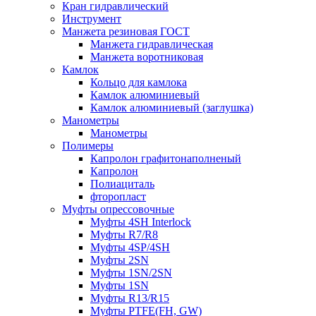
Кран гидравлический
Инструмент
Манжета резиновая ГОСТ
Манжета гидравлическая
Манжета воротниковая
Камлок
Кольцо для камлока
Камлок алюминиевый
Камлок алюминиевый (заглушка)
Манометры
Манометры
Полимеры
Капролон графитонаполненый
Капролон
Полиациталь
фторопласт
Муфты опрессовочные
Муфты 4SH Interlock
Муфты R7/R8
Муфты 4SP/4SH
Муфты 2SN
Муфты 1SN/2SN
Муфты 1SN
Муфты R13/R15
Муфты PTFE(FH, GW)