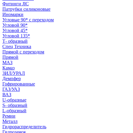
Фитинги JIC
Патрубки силиконовые
Иномарки
Угловые 90* с переходом
Угловой 90*
Угловой 45*
Угловой 135*
Т- образный
Спец Техника
Прямой с переходом
Прямой
МАЗ
Камаз
ЗИЛ/УРАЛ
Демпфер
Гофрированные
ГАЗ/УАЗ
ВАЗ
U-образные
S- образный
L-образный
Ремни
Металл
Гидрораспределитель
Гидрозамок