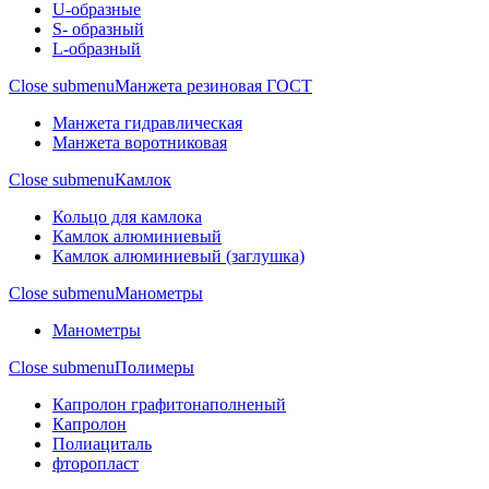
U-образные
S- образный
L-образный
Close submenu
Манжета резиновая ГОСТ
Манжета гидравлическая
Манжета воротниковая
Close submenu
Камлок
Кольцо для камлока
Камлок алюминиевый
Камлок алюминиевый (заглушка)
Close submenu
Манометры
Манометры
Close submenu
Полимеры
Капролон графитонаполненый
Капролон
Полиациталь
фторопласт