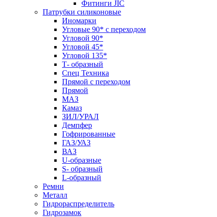
Фитинги JIC
Патрубки силиконовые
Иномарки
Угловые 90* с переходом
Угловой 90*
Угловой 45*
Угловой 135*
Т- образный
Спец Техника
Прямой с переходом
Прямой
МАЗ
Камаз
ЗИЛ/УРАЛ
Демпфер
Гофрированные
ГАЗ/УАЗ
ВАЗ
U-образные
S- образный
L-образный
Ремни
Металл
Гидрораспределитель
Гидрозамок