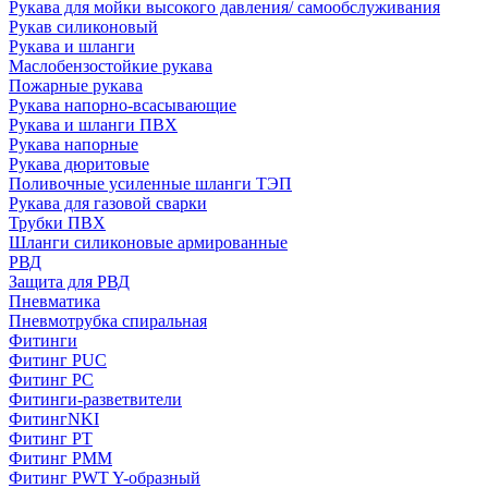
Рукава для мойки высокого давления/ самообслуживания
Рукав силиконовый
Рукава и шланги
Маслобензостойкие рукава
Пожарные рукава
Рукава напорно-всасывающие
Рукава и шланги ПВХ
Рукава напорные
Рукава дюритовые
Поливочные усиленные шланги ТЭП
Рукава для газовой сварки
Трубки ПВХ
Шланги силиконовые армированные
РВД
Защита для РВД
Пневматика
Пневмотрубка спиральная
Фитинги
Фитинг PUC
Фитинг PC
Фитинги-разветвители
ФитингNKI
Фитинг РТ
Фитинг РММ
Фитинг РWT Y-образный