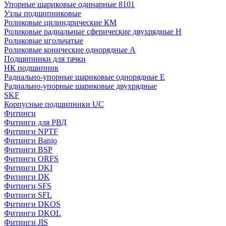
Упорные шариковые одинарные 8101
Узлы подшипниковые
Роликовые цилиндрические КМ
Роликовые радиальные сферические двухрядные H
Роликовые игольчатые
Роликовые конические однорядные А
Подшипники для тачки
НК подшипник
Радиально-упорные шариковые однорядные Е
Радиально-упорные шариковые двухрядные
SKF
Корпусные подшипники UC
Фитинги
Фитинги для РВД
Фитинги NPTF
Фитинги Banjo
Фитинги BSP
Фитинги ORFS
Фитинги DKI
Фитинги DK
Фитинги SFS
Фитинги SFL
Фитинги DKOS
Фитинги DKOL
Фитинги JIS