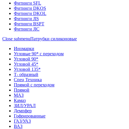
Фитинги SFL
Фитинги DKOS
Фитинги DKOL
Фитинги JIS
Фитинги BSPT
Фитинги JIC
Close submenu
Патрубки силиконовые
Иномарки
Угловые 90* с переходом
Угловой 90*
Угловой 45*
Угловой 135*
Т- образный
Спец Техника
Прямой с переходом
Прямой
МАЗ
Камаз
ЗИЛ/УРАЛ
Демпфер
Гофрированные
ГАЗ/УАЗ
ВАЗ