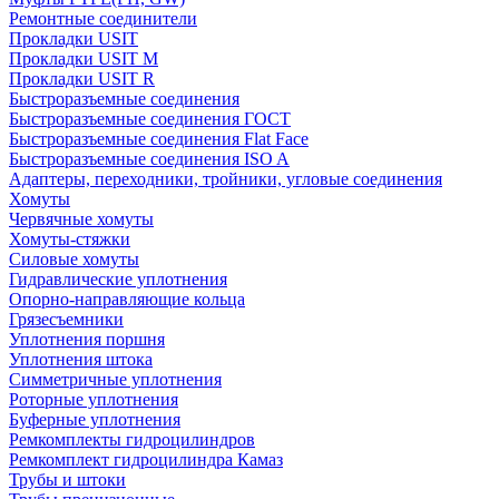
Ремонтные соединители
Прокладки USIT
Прокладки USIT M
Прокладки USIT R
Быстроразъемные соединения
Быстроразъемные соединения ГОСТ
Быстроразъемные соединения Flat Face
Быстроразъемные соединения ISO A
Адаптеры, переходники, тройники, угловые соединения
Хомуты
Червячные хомуты
Хомуты-стяжки
Силовые хомуты
Гидравлические уплотнения
Опорно-направляющие кольца
Грязесъемники
Уплотнения поршня
Уплотнения штока
Симметричные уплотнения
Роторные уплотнения
Буферные уплотнения
Ремкомплекты гидроцилиндров
Ремкомплект гидроцилиндра Камаз
Трубы и штоки