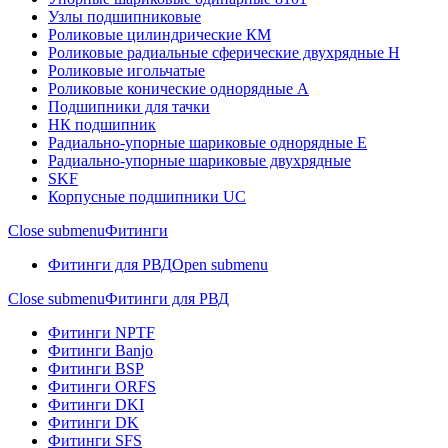
Узлы подшипниковые
Роликовые цилиндрические КМ
Роликовые радиальные сферические двухрядные H
Роликовые игольчатые
Роликовые конические однорядные А
Подшипники для тачки
НК подшипник
Радиально-упорные шариковые однорядные Е
Радиально-упорные шариковые двухрядные
SKF
Корпусные подшипники UC
Close submenu
Фитинги
Фитинги для РВД
Open submenu
Close submenu
Фитинги для РВД
Фитинги NPTF
Фитинги Banjo
Фитинги BSP
Фитинги ORFS
Фитинги DKI
Фитинги DK
Фитинги SFS