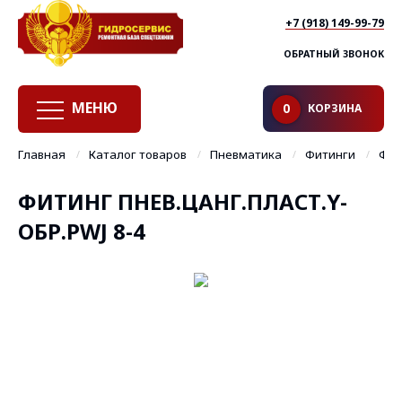
+7 (918) 149-99-79
ОБРАТНЫЙ ЗВОНОК
МЕНЮ
КОРЗИНА
0
Главная
Каталог товаров
Пневматика
Фитинги
Фит
ФИТИНГ ПНЕВ.ЦАНГ.ПЛАСТ.Y-
ОБР.PWJ 8-4