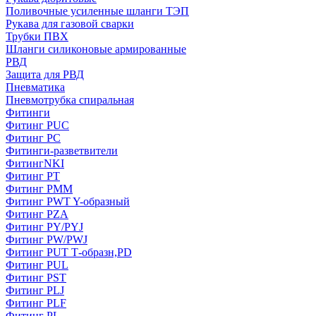
Поливочные усиленные шланги ТЭП
Рукава для газовой сварки
Трубки ПВХ
Шланги силиконовые армированные
РВД
Защита для РВД
Пневматика
Пневмотрубка спиральная
Фитинги
Фитинг PUC
Фитинг PC
Фитинги-разветвители
ФитингNKI
Фитинг РТ
Фитинг РММ
Фитинг РWT Y-образный
Фитинг PZA
Фитинг PY/PYJ
Фитинг PW/PWJ
Фитинг PUT Т-образн,PD
Фитинг PUL
Фитинг PST
Фитинг PLJ
Фитинг PLF
Фитинг PL