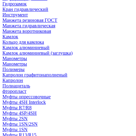
Гидрозамок
Кран гидравлический
Инструмент
Манжета резиновая ГОСТ
Манжета гидравлическая
Манжета воротниковая
Камлок
Кольцо для камлока
Камлок алюминиевый
Камлок алюминиевый (заглушка)
Манометры
Манометры
Полимеры
Капролон графитонаполненый
Капролон
Полиациталь
фторопласт
Муфты опрессовочные
Муфты 4SH Interlock
Муфты R7/R8
Муфты 4SP/4SH
Муфты 2SN
Муфты 1SN/2SN
Муфты 1SN
Муфты R13/R15