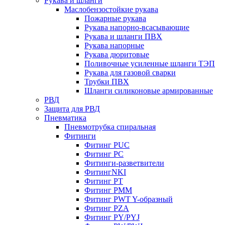
Рукава и шланги
Маслобензостойкие рукава
Пожарные рукава
Рукава напорно-всасывающие
Рукава и шланги ПВХ
Рукава напорные
Рукава дюритовые
Поливочные усиленные шланги ТЭП
Рукава для газовой сварки
Трубки ПВХ
Шланги силиконовые армированные
РВД
Защита для РВД
Пневматика
Пневмотрубка спиральная
Фитинги
Фитинг PUC
Фитинг PC
Фитинги-разветвители
ФитингNKI
Фитинг РТ
Фитинг РММ
Фитинг РWT Y-образный
Фитинг PZA
Фитинг PY/PYJ