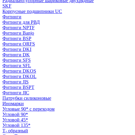
Радиально-упорные шариковые двухрядные
SKF
Корпусные подшипники UC
Фитинги
Фитинги для РВД
Фитинги NPTF
Фитинги Banjo
Фитинги BSP
Фитинги ORFS
Фитинги DKI
Фитинги DK
Фитинги SFS
Фитинги SFL
Фитинги DKOS
Фитинги DKOL
Фитинги JIS
Фитинги BSPT
Фитинги JIC
Патрубки силиконовые
Иномарки
Угловые 90* с переходом
Угловой 90*
Угловой 45*
Угловой 135*
Т- образный