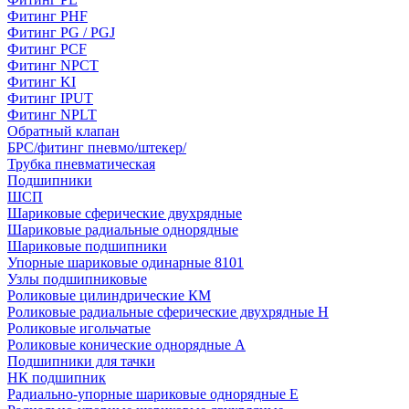
Фитинг PHF
Фитинг PG / PGJ
Фитинг PCF
Фитинг NPCT
Фитинг KI
Фитинг IPUT
Фитинг NPLT
Обратный клапан
БРС/фитинг пневмо/штекер/
Трубка пневматическая
Подшипники
ШСП
Шариковые сферические двухрядные
Шариковые радиальные однорядные
Шариковые подшипники
Упорные шариковые одинарные 8101
Узлы подшипниковые
Роликовые цилиндрические КМ
Роликовые радиальные сферические двухрядные H
Роликовые игольчатые
Роликовые конические однорядные А
Подшипники для тачки
НК подшипник
Радиально-упорные шариковые однорядные Е