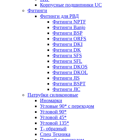
Корпусные подшипники UC
Фитинги
Фитинги для РВД
Фитинги NPTF
Фитинги Banjo
Фитинги BSP
Фитинги ORFS
Фитинги DKI
Фитинги DK
Фитинги SFS
Фитинги SFL
Фитинги DKOS
Фитинги DKOL
Фитинги JIS
Фитинги BSPT
Фитинги JIC
Патрубки силиконовые
Иномарки
Угловые 90* с переходом
Угловой 90*
Угловой 45*
Угловой 135*
Т- образный
Спец Техника
Прямой с переходом