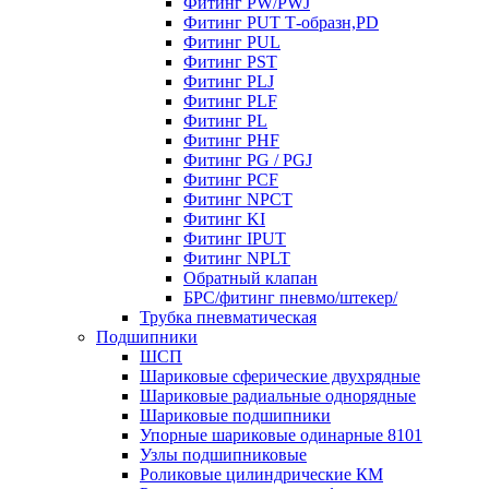
Фитинг PW/PWJ
Фитинг PUT Т-образн,PD
Фитинг PUL
Фитинг PST
Фитинг PLJ
Фитинг PLF
Фитинг PL
Фитинг PHF
Фитинг PG / PGJ
Фитинг PCF
Фитинг NPCT
Фитинг KI
Фитинг IPUT
Фитинг NPLT
Обратный клапан
БРС/фитинг пневмо/штекер/
Трубка пневматическая
Подшипники
ШСП
Шариковые сферические двухрядные
Шариковые радиальные однорядные
Шариковые подшипники
Упорные шариковые одинарные 8101
Узлы подшипниковые
Роликовые цилиндрические КМ