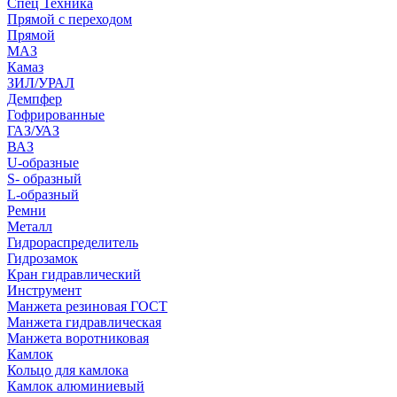
Спец Техника
Прямой с переходом
Прямой
МАЗ
Камаз
ЗИЛ/УРАЛ
Демпфер
Гофрированные
ГАЗ/УАЗ
ВАЗ
U-образные
S- образный
L-образный
Ремни
Металл
Гидрораспределитель
Гидрозамок
Кран гидравлический
Инструмент
Манжета резиновая ГОСТ
Манжета гидравлическая
Манжета воротниковая
Камлок
Кольцо для камлока
Камлок алюминиевый