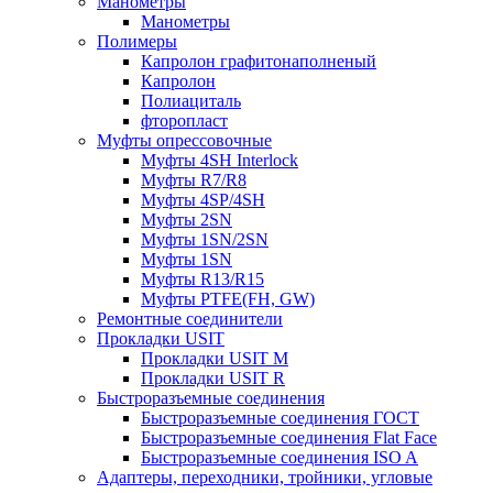
Манометры
Манометры
Полимеры
Капролон графитонаполненый
Капролон
Полиациталь
фторопласт
Муфты опрессовочные
Муфты 4SH Interlock
Муфты R7/R8
Муфты 4SP/4SH
Муфты 2SN
Муфты 1SN/2SN
Муфты 1SN
Муфты R13/R15
Муфты PTFE(FH, GW)
Ремонтные соединители
Прокладки USIT
Прокладки USIT M
Прокладки USIT R
Быстроразъемные соединения
Быстроразъемные соединения ГОСТ
Быстроразъемные соединения Flat Face
Быстроразъемные соединения ISO A
Адаптеры, переходники, тройники, угловые