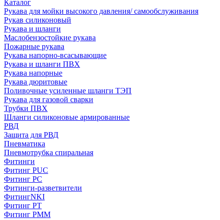
Каталог
Рукава для мойки высокого давления/ самообслуживания
Рукав силиконовый
Рукава и шланги
Маслобензостойкие рукава
Пожарные рукава
Рукава напорно-всасывающие
Рукава и шланги ПВХ
Рукава напорные
Рукава дюритовые
Поливочные усиленные шланги ТЭП
Рукава для газовой сварки
Трубки ПВХ
Шланги силиконовые армированные
РВД
Защита для РВД
Пневматика
Пневмотрубка спиральная
Фитинги
Фитинг PUC
Фитинг PC
Фитинги-разветвители
ФитингNKI
Фитинг РТ
Фитинг РММ