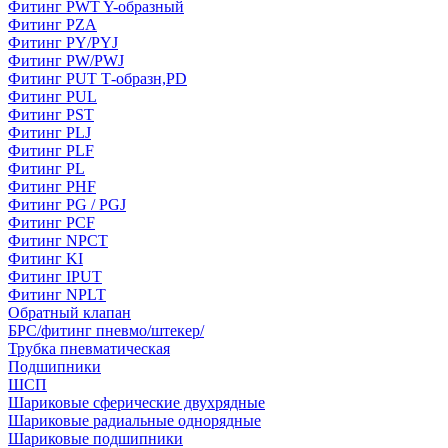
Фитинг РWT Y-образный
Фитинг PZA
Фитинг PY/PYJ
Фитинг PW/PWJ
Фитинг PUT Т-образн,PD
Фитинг PUL
Фитинг PST
Фитинг PLJ
Фитинг PLF
Фитинг PL
Фитинг PHF
Фитинг PG / PGJ
Фитинг PCF
Фитинг NPCT
Фитинг KI
Фитинг IPUT
Фитинг NPLT
Обратный клапан
БРС/фитинг пневмо/штекер/
Трубка пневматическая
Подшипники
ШСП
Шариковые сферические двухрядные
Шариковые радиальные однорядные
Шариковые подшипники