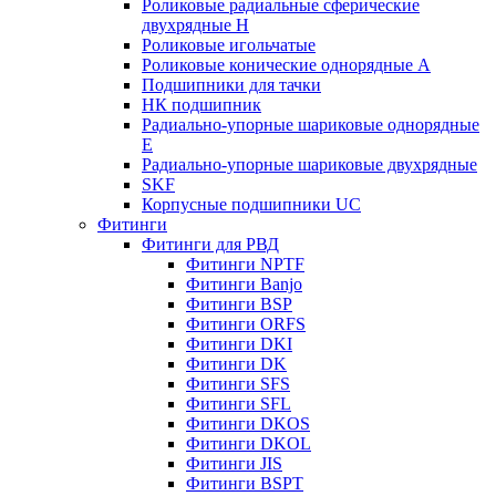
Роликовые радиальные сферические
двухрядные H
Роликовые игольчатые
Роликовые конические однорядные А
Подшипники для тачки
НК подшипник
Радиально-упорные шариковые однорядные
Е
Радиально-упорные шариковые двухрядные
SKF
Корпусные подшипники UC
Фитинги
Фитинги для РВД
Фитинги NPTF
Фитинги Banjo
Фитинги BSP
Фитинги ORFS
Фитинги DKI
Фитинги DK
Фитинги SFS
Фитинги SFL
Фитинги DKOS
Фитинги DKOL
Фитинги JIS
Фитинги BSPT