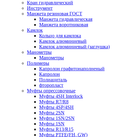
Кран гидравлический
Инструмент
Манжета резиновая ГОСТ
Манжета гидравлическая
Манжета воротниковая
Камлок
Кольцо для камлока
Камлок алюминиевый
Камлок алюминиевый (заглушка)
Манометры
Манометры
Полимеры
Капролон графитонаполненый
Капролон
Полиациталь
фторопласт
Муфты опрессовочные
Муфты 4SH Interlock
Муфты R7/R8
Муфты 4SP/4SH
Муфты 2SN
Муфты 1SN/2SN
Муфты 1SN
Муфты R13/R15
Муфты PTFE(FH, GW)