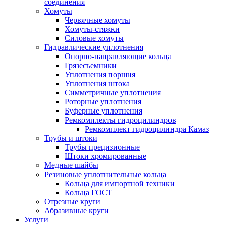
соединения
Хомуты
Червячные хомуты
Хомуты-стяжки
Силовые хомуты
Гидравлические уплотнения
Опорно-направляющие кольца
Грязесъемники
Уплотнения поршня
Уплотнения штока
Симметричные уплотнения
Роторные уплотнения
Буферные уплотнения
Ремкомплекты гидроцилиндров
Ремкомплект гидроцилиндра Камаз
Трубы и штоки
Трубы прецизионные
Штоки хромированные
Медные шайбы
Резиновые уплотнительные кольца
Кольца для импортной техники
Кольца ГОСТ
Отрезные круги
Абразивные круги
Услуги