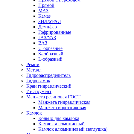
Прямой
МАЗ
Камаз
ЗИЛ/УРАЛ
Демпфер
Гофрированные
ГАЗ/УАЗ
ВАЗ
U-образные
S- образный
L-образный
Ремни
Металл
Гидрораспределитель
Гидрозамок
Кран гидравлический
Инструмент
Манжета резиновая ГОСТ
Манжета гидравлическая
Манжета воротниковая
Камлок
Кольцо для камлока
Камлок алюминиевый
Камлок алюминиевый (заглушка)