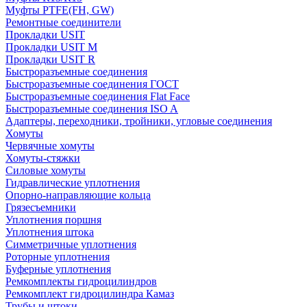
Муфты PTFE(FH, GW)
Ремонтные соединители
Прокладки USIT
Прокладки USIT M
Прокладки USIT R
Быстроразъемные соединения
Быстроразъемные соединения ГОСТ
Быстроразъемные соединения Flat Face
Быстроразъемные соединения ISO A
Адаптеры, переходники, тройники, угловые соединения
Хомуты
Червячные хомуты
Хомуты-стяжки
Силовые хомуты
Гидравлические уплотнения
Опорно-направляющие кольца
Грязесъемники
Уплотнения поршня
Уплотнения штока
Симметричные уплотнения
Роторные уплотнения
Буферные уплотнения
Ремкомплекты гидроцилиндров
Ремкомплект гидроцилиндра Камаз
Трубы и штоки