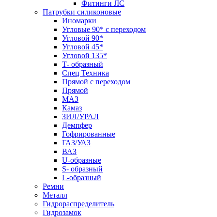
Фитинги JIC
Патрубки силиконовые
Иномарки
Угловые 90* с переходом
Угловой 90*
Угловой 45*
Угловой 135*
Т- образный
Спец Техника
Прямой с переходом
Прямой
МАЗ
Камаз
ЗИЛ/УРАЛ
Демпфер
Гофрированные
ГАЗ/УАЗ
ВАЗ
U-образные
S- образный
L-образный
Ремни
Металл
Гидрораспределитель
Гидрозамок