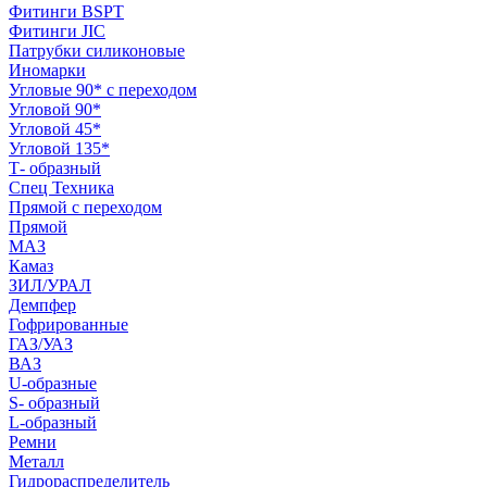
Фитинги BSPT
Фитинги JIC
Патрубки силиконовые
Иномарки
Угловые 90* с переходом
Угловой 90*
Угловой 45*
Угловой 135*
Т- образный
Спец Техника
Прямой с переходом
Прямой
МАЗ
Камаз
ЗИЛ/УРАЛ
Демпфер
Гофрированные
ГАЗ/УАЗ
ВАЗ
U-образные
S- образный
L-образный
Ремни
Металл
Гидрораспределитель