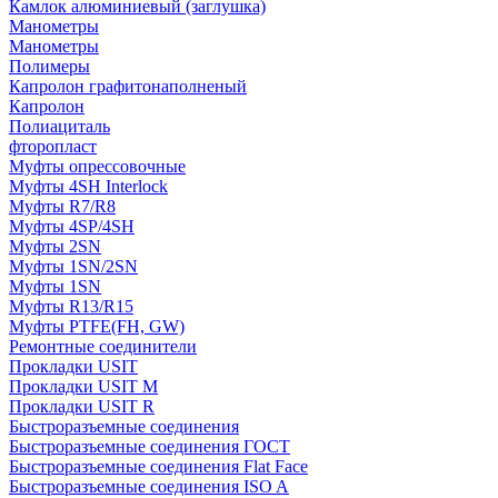
Камлок алюминиевый (заглушка)
Манометры
Манометры
Полимеры
Капролон графитонаполненый
Капролон
Полиациталь
фторопласт
Муфты опрессовочные
Муфты 4SH Interlock
Муфты R7/R8
Муфты 4SP/4SH
Муфты 2SN
Муфты 1SN/2SN
Муфты 1SN
Муфты R13/R15
Муфты PTFE(FH, GW)
Ремонтные соединители
Прокладки USIT
Прокладки USIT M
Прокладки USIT R
Быстроразъемные соединения
Быстроразъемные соединения ГОСТ
Быстроразъемные соединения Flat Face
Быстроразъемные соединения ISO A