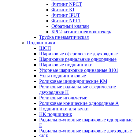
Фитинг NPCT
Фитинг KI
Фитинг IPUT
Фитинг NPLT
Обратный клапан
БРС/фитинг пневмо/штекер/
Трубка пневматическая
Подшипники
ШСП
Шариковые сферические двухрядные
Шариковые радиальные однорядные
Шариковые подшипники
Упорные шариковые одинарные 8101
Узлы подшипниковые
Роликовые цилиндрические КМ
Роликовые радиальные сферические
двухрядные H
Роликовые игольчатые
Роликовые конические однорядные А
Подшипники для тачки
НК подшипник
Радиально-упорные шариковые однорядные
Е
Радиально-упорные шариковые двухрядные
SKF