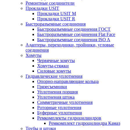
Ремонтные соединители
Прокладки USIT
Прокладки USIT M
Прокладки USIT R
Быстроразъемные соединения
Быстроразъемные соединения ГОСТ
Быстроразъемные соединения Flat Face
Быстроразъемные соединения ISO A
Адаптеры, переходники, тройники, угловые
соединения
Хомуты
Червячные хомуты
Хомуты-стяжки
Силовые хомуты
Гидравлические уплотнения
Опорно-направляющие кольца
Грязесъемники
Уплотнения поршня
Уплотнения штока
Симметричные уплотнения
Роторные уплотнения
Буферные уплотнения
Ремкомплекты гидроцилиндров
Ремкомплект гидроцилиндра Камаз
Трубы и штоки