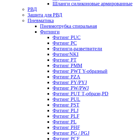
Шланги силиконовые армированные
РВД
Защита для РВД
Пневматика
Пневмотрубка спиральная
Фитинги
Фитинг PUC
Фитинг PC
Фитинги-разветвители
ФитингNKI
Фитинг РТ
Фитинг РММ
Фитинг РWT Y-образный
Фитинг PZA
Фитинг PY/PYJ
Фитинг PW/PWJ
Фитинг PUT Т-образн,PD
Фитинг PUL
Фитинг PST
Фитинг PLJ
Фитинг PLF
Фитинг PL
Фитинг PHF
Фитинг PG / PGJ
Фитинг PCF