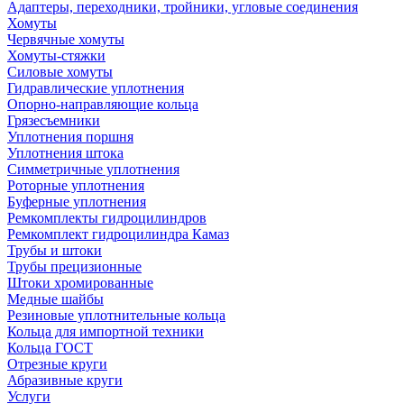
Адаптеры, переходники, тройники, угловые соединения
Хомуты
Червячные хомуты
Хомуты-стяжки
Силовые хомуты
Гидравлические уплотнения
Опорно-направляющие кольца
Грязесъемники
Уплотнения поршня
Уплотнения штока
Симметричные уплотнения
Роторные уплотнения
Буферные уплотнения
Ремкомплекты гидроцилиндров
Ремкомплект гидроцилиндра Камаз
Трубы и штоки
Трубы прецизионные
Штоки хромированные
Медные шайбы
Резиновые уплотнительные кольца
Кольца для импортной техники
Кольца ГОСТ
Отрезные круги
Абразивные круги
Услуги