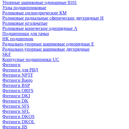
Упорные шариковые одинарные 8101
Узлы подшипниковые
Роликовые цилиндрические КМ
Роликовые радиальные сферические двухрядные H
Роликовые игольчатые
Роликовые конические однорядные А
Подшипники для тачки
НК подшипник
Радиально-упорные шариковые однорядные Е
Радиально-упорные шариковые двухрядные
SKF
Корпусные подшипники UC
Фитинги
Фитинги для РВД
Фитинги NPTF
Фитинги Banjo
Фитинги BSP
Фитинги ORFS
Фитинги DKI
Фитинги DK
Фитинги SFS
Фитинги SFL
Фитинги DKOS
Фитинги DKOL
Фитинги JIS